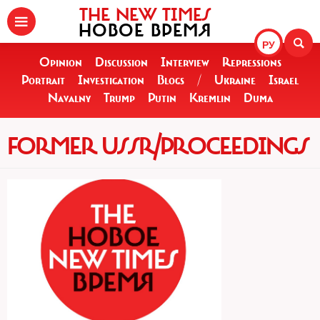
THE NEW TIMES
НОВОЕ ВРЕМЯ
РУ
Opinion
Discussion
Interview
Repressions
Portrait
Investigation
Blogs
/
Ukraine
Israel
Navalny
Trump
Putin
Kremlin
Duma
FORMER USSR/PROCEEDINGS