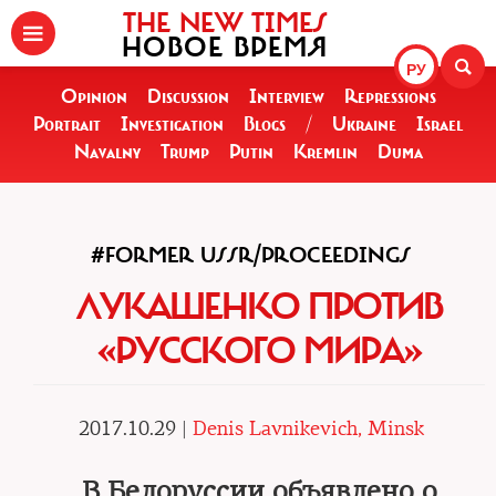
THE NEW TIMES
НОВОЕ ВРЕМЯ
РУ
Opinion
Discussion
Interview
Repressions
Portrait
Investigation
Blogs
/
Ukraine
Israel
Navalny
Trump
Putin
Kremlin
Duma
#FORMER USSR/PROCEEDINGS
ЛУКАШЕНКО ПРОТИВ
«РУССКОГО МИРА»
2017.10.29 |
Denis Lavnikevich, Minsk
В Белоруссии объявлено о