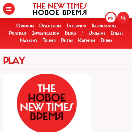
THE NEW TIMES
НОВОЕ ВРЕМЯ
РУ
Opinion
Discussion
Interview
Repressions
Portrait
Investigation
Blogs
/
Ukraine
Israel
Navalny
Trump
Putin
Kremlin
Duma
PLAY