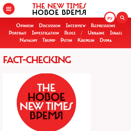
THE NEW TIMES
НОВОЕ ВРЕМЯ
РУ
Opinion
Discussion
Interview
Repressions
Portrait
Investigation
Blogs
/
Ukraine
Israel
Navalny
Trump
Putin
Kremlin
Duma
FACT-CHECKING