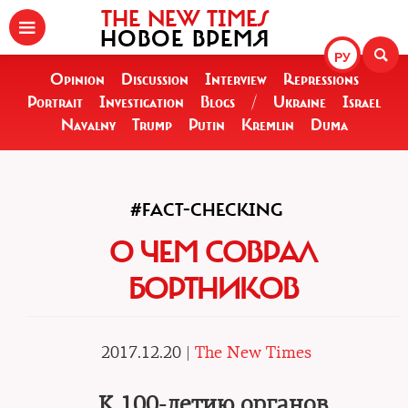
THE NEW TIMES
НОВОЕ ВРЕМЯ
РУ
Opinion
Discussion
Interview
Repressions
Portrait
Investigation
Blogs
/
Ukraine
Israel
Navalny
Trump
Putin
Kremlin
Duma
#FACT-CHECKING
О ЧЕМ СОВРАЛ
БОРТНИКОВ
2017.12.20 |
The New Times
К 100-летию органов