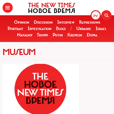
THE NEW TIMES
НОВОЕ ВРЕМЯ
РУ
Opinion
Discussion
Interview
Repressions
Portrait
Investigation
Blogs
/
Ukraine
Israel
Navalny
Trump
Putin
Kremlin
Duma
MUSEUM