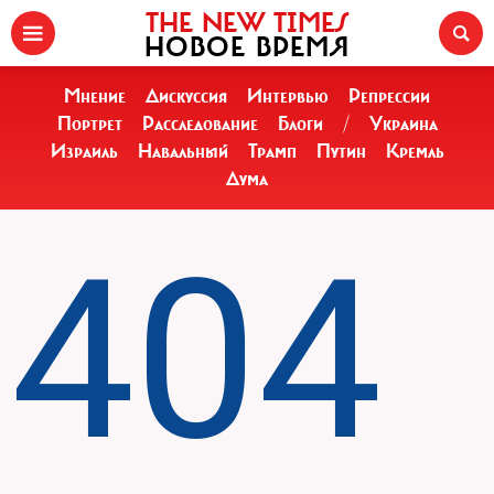
THE NEW TIMES
НОВОЕ ВРЕМЯ
Мнение
Дискуссия
Интервью
Репрессии
Портрет
Расследование
Блоги
/
Украина
Израиль
Навальный
Трамп
Путин
Кремль
Дума
404