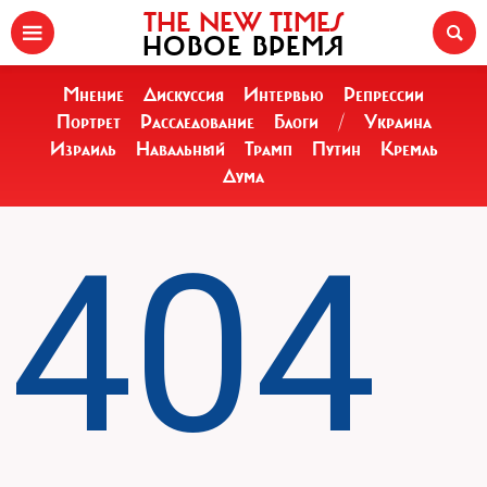
THE NEW TIMES
НОВОЕ ВРЕМЯ
Мнение
Дискуссия
Интервью
Репрессии
Портрет
Расследование
Блоги
/
Украина
Израиль
Навальный
Трамп
Путин
Кремль
Дума
404