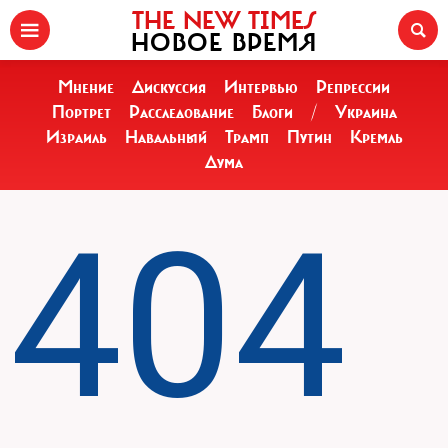
THE NEW TIMES
НОВОЕ ВРЕМЯ
Мнение
Дискуссия
Интервью
Репрессии
Портрет
Расследование
Блоги
/
Украина
Израиль
Навальный
Трамп
Путин
Кремль
Дума
404