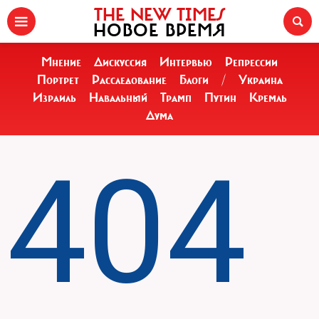
THE NEW TIMES
НОВОЕ ВРЕМЯ
Мнение
Дискуссия
Интервью
Репрессии
Портрет
Расследование
Блоги
/
Украина
Израиль
Навальный
Трамп
Путин
Кремль
Дума
404