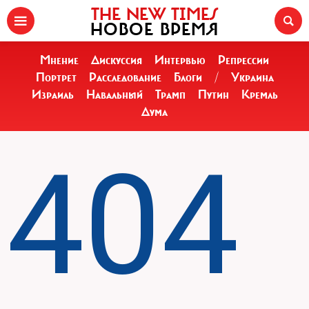
THE NEW TIMES
НОВОЕ ВРЕМЯ
Мнение
Дискуссия
Интервью
Репрессии
Портрет
Расследование
Блоги
/
Украина
Израиль
Навальный
Трамп
Путин
Кремль
Дума
404