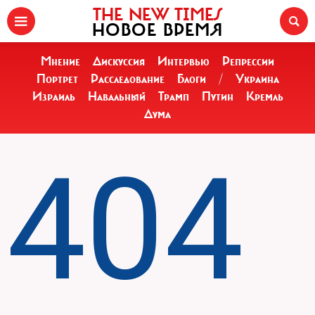
THE NEW TIMES
НОВОЕ ВРЕМЯ
Мнение
Дискуссия
Интервью
Репрессии
Портрет
Расследование
Блоги
/
Украина
Израиль
Навальный
Трамп
Путин
Кремль
Дума
404