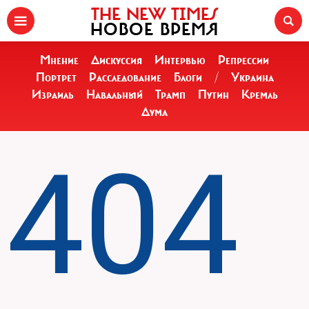
THE NEW TIMES
НОВОЕ ВРЕМЯ
Мнение
Дискуссия
Интервью
Репрессии
Портрет
Расследование
Блоги
/
Украина
Израиль
Навальный
Трамп
Путин
Кремль
Дума
404