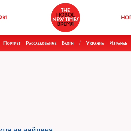
РЫ
НО
Портрет
Расследование
Блоги
/
Украина
Израиль
ца не найдена.