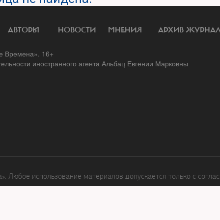
АВТОРЫ
НОВОСТИ
МНЕНИЯ
АРХИВ ЖУРНА
 Времена». 16+
тельности иностранного агента Альбац Евгении Марковны
. Любое использование материалов допускается только с соглас