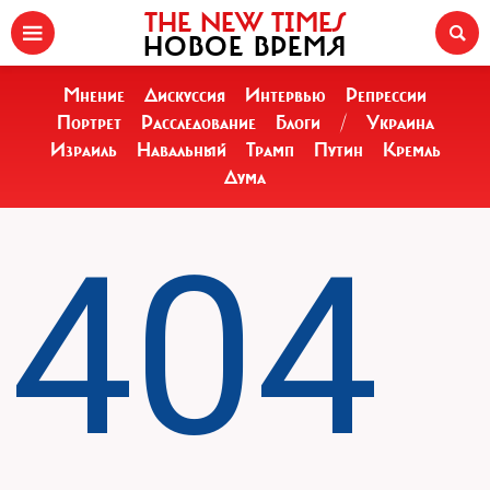
THE NEW TIMES
НОВОЕ ВРЕМЯ
Мнение
Дискуссия
Интервью
Репрессии
Портрет
Расследование
Блоги
/
Украина
Израиль
Навальный
Трамп
Путин
Кремль
Дума
404