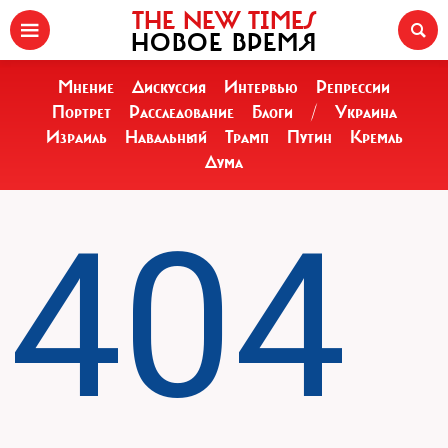
THE NEW TIMES
НОВОЕ ВРЕМЯ
Мнение
Дискуссия
Интервью
Репрессии
Портрет
Расследование
Блоги
/
Украина
Израиль
Навальный
Трамп
Путин
Кремль
Дума
404