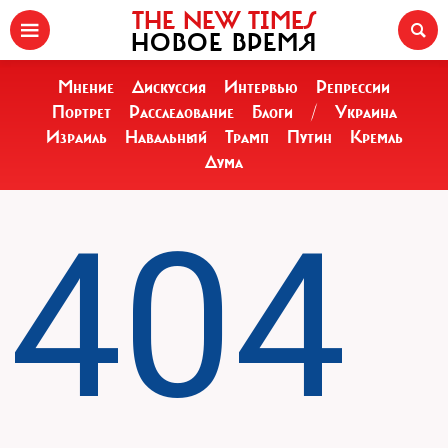
THE NEW TIMES
НОВОЕ ВРЕМЯ
Мнение
Дискуссия
Интервью
Репрессии
Портрет
Расследование
Блоги
/
Украина
Израиль
Навальный
Трамп
Путин
Кремль
Дума
404