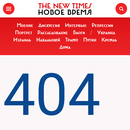
THE NEW TIMES
НОВОЕ ВРЕМЯ
Мнение
Дискуссия
Интервью
Репрессии
Портрет
Расследование
Блоги
/
Украина
Израиль
Навальный
Трамп
Путин
Кремль
Дума
404