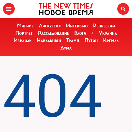
THE NEW TIMES
НОВОЕ ВРЕМЯ
Мнение
Дискуссия
Интервью
Репрессии
Портрет
Расследование
Блоги
/
Украина
Израиль
Навальный
Трамп
Путин
Кремль
Дума
404