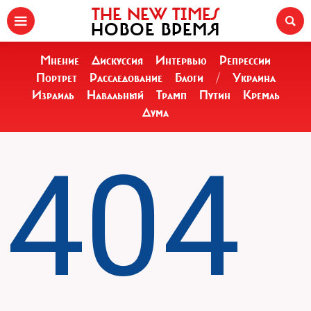
THE NEW TIMES
НОВОЕ ВРЕМЯ
Мнение
Дискуссия
Интервью
Репрессии
Портрет
Расследование
Блоги
/
Украина
Израиль
Навальный
Трамп
Путин
Кремль
Дума
404