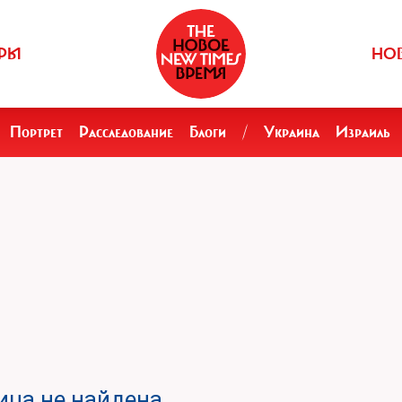
РЫ
НО
Портрет
Расследование
Блоги
/
Украина
Израиль
ца не найдена.