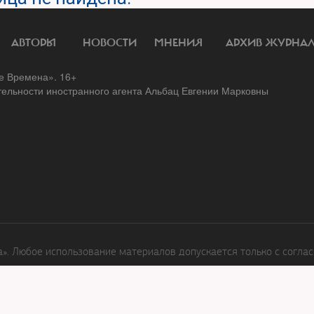
АВТОРЫ
НОВОСТИ
МНЕНИЯ
АРХИВ ЖУРНА
 Времена». 16+
тельности иностранного агента Альбац Евгении Марковны
. Любое использование материалов допускается только с соглас