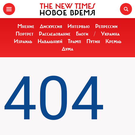
THE NEW TIMES
НОВОЕ ВРЕМЯ
Мнение
Дискуссия
Интервью
Репрессии
Портрет
Расследование
Блоги
/
Украина
Израиль
Навальный
Трамп
Путин
Кремль
Дума
404