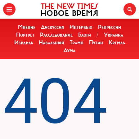
THE NEW TIMES
НОВОЕ ВРЕМЯ
Мнение
Дискуссия
Интервью
Репрессии
Портрет
Расследование
Блоги
/
Украина
Израиль
Навальный
Трамп
Путин
Кремль
Дума
404