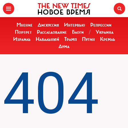
THE NEW TIMES
НОВОЕ ВРЕМЯ
Мнение
Дискуссия
Интервью
Репрессии
Портрет
Расследование
Блоги
/
Украина
Израиль
Навальный
Трамп
Путин
Кремль
Дума
404