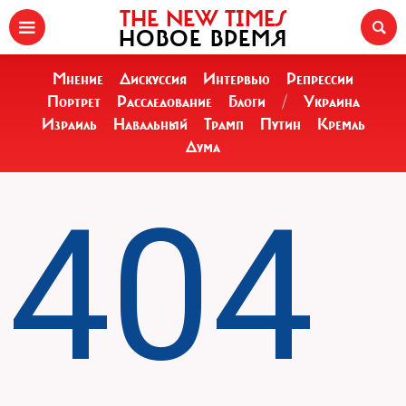
THE NEW TIMES
НОВОЕ ВРЕМЯ
Мнение
Дискуссия
Интервью
Репрессии
Портрет
Расследование
Блоги
/
Украина
Израиль
Навальный
Трамп
Путин
Кремль
Дума
404