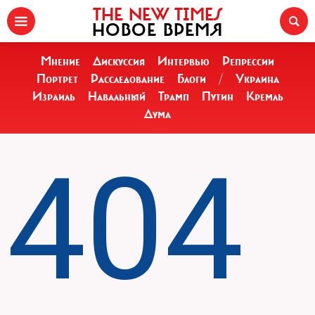
THE NEW TIMES
НОВОЕ ВРЕМЯ
Мнение
Дискуссия
Интервью
Репрессии
Портрет
Расследование
Блоги
/
Украина
Израиль
Навальный
Трамп
Путин
Кремль
Дума
404