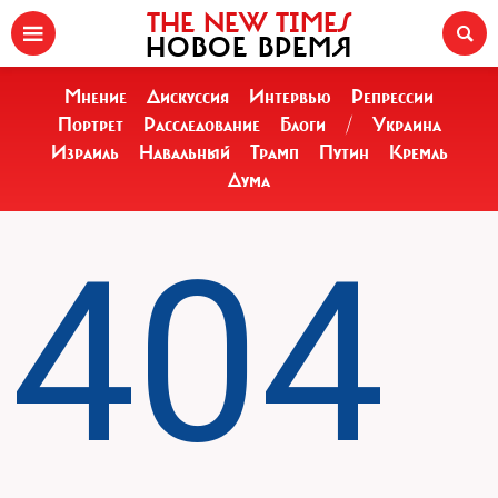
THE NEW TIMES
НОВОЕ ВРЕМЯ
Мнение
Дискуссия
Интервью
Репрессии
Портрет
Расследование
Блоги
/
Украина
Израиль
Навальный
Трамп
Путин
Кремль
Дума
404