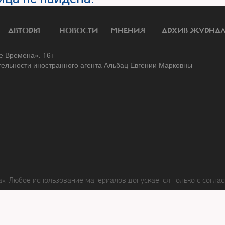
АВТОРЫ
НОВОСТИ
МНЕНИЯ
АРХИВ ЖУРНА
 Времена». 16+
тельности иностранного агента Альбац Евгении Марковны
. Любое использование материалов допускается только с соглас