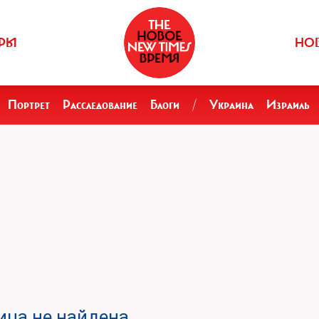
РЫ
НО
Портрет
Расследование
Блоги
/
Украина
Израиль
ца не найдена.