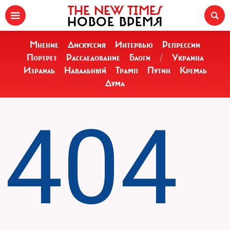
THE NEW TIMES
НОВОЕ ВРЕМЯ
Мнение
Дискуссия
Интервью
Репрессии
Портрет
Расследование
Блоги
/
Украина
Израиль
Навальный
Трамп
Путин
Кремль
Дума
404