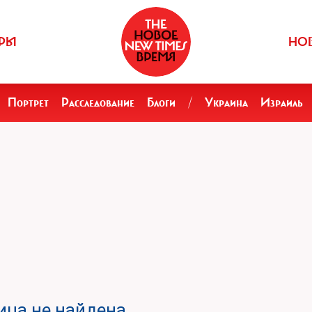
РЫ
НО
Портрет
Расследование
Блоги
/
Украина
Израиль
ца не найдена.