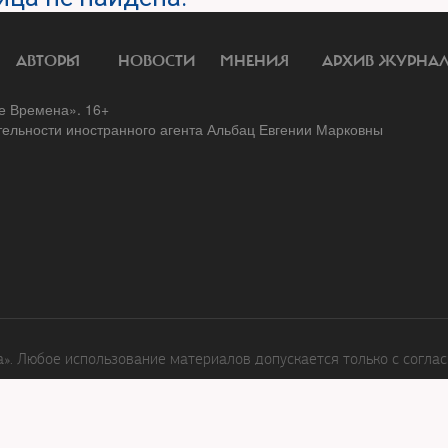
АВТОРЫ
НОВОСТИ
МНЕНИЯ
АРХИВ ЖУРНА
 Времена». 16+
тельности иностранного агента Альбац Евгении Марковны
. Любое использование материалов допускается только с соглас