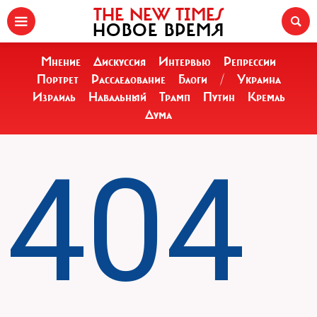
THE NEW TIMES
НОВОЕ ВРЕМЯ
Мнение
Дискуссия
Интервью
Репрессии
Портрет
Расследование
Блоги
/
Украина
Израиль
Навальный
Трамп
Путин
Кремль
Дума
404