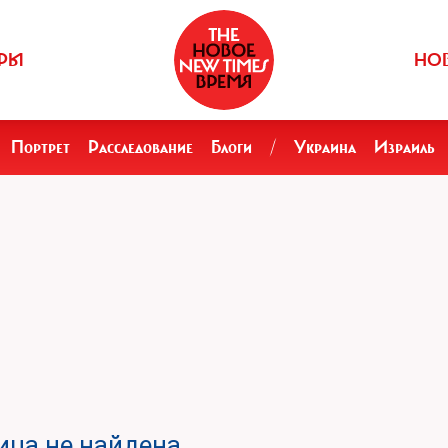
РЫ
НО
Портрет
Расследование
Блоги
/
Украина
Израиль
ца не найдена.