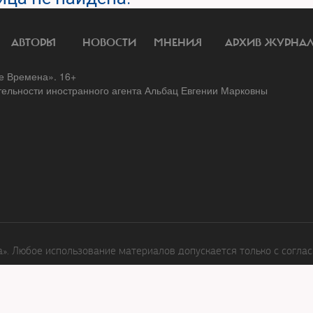
АВТОРЫ
НОВОСТИ
МНЕНИЯ
АРХИВ ЖУРНА
 Времена». 16+
тельности иностранного агента Альбац Евгении Марковны
. Любое использование материалов допускается только с соглас