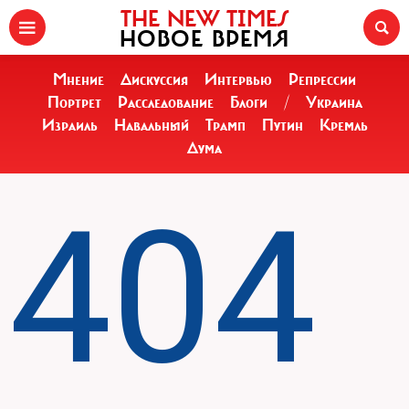
THE NEW TIMES
НОВОЕ ВРЕМЯ
Мнение
Дискуссия
Интервью
Репрессии
Портрет
Расследование
Блоги
/
Украина
Израиль
Навальный
Трамп
Путин
Кремль
Дума
404