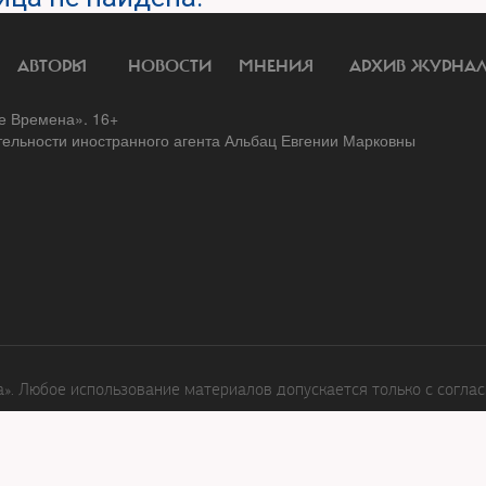
АВТОРЫ
НОВОСТИ
МНЕНИЯ
АРХИВ ЖУРНА
 Времена». 16+
тельности иностранного агента Альбац Евгении Марковны
. Любое использование материалов допускается только с соглас