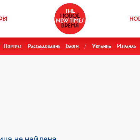
РЫ
НО
Портрет
Расследование
Блоги
/
Украина
Израиль
ца не найдена.