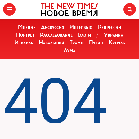
THE NEW TIMES
НОВОЕ ВРЕМЯ
Мнение
Дискуссия
Интервью
Репрессии
Портрет
Расследование
Блоги
/
Украина
Израиль
Навальный
Трамп
Путин
Кремль
Дума
404