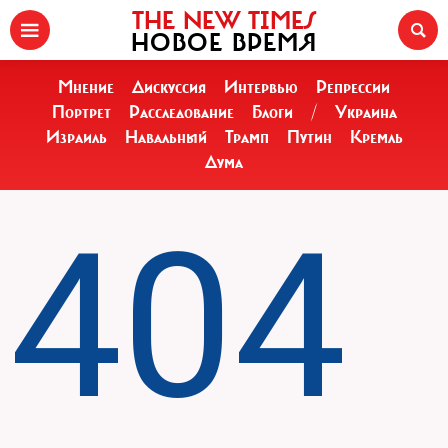
THE NEW TIMES
НОВОЕ ВРЕМЯ
Мнение
Дискуссия
Интервью
Репрессии
Портрет
Расследование
Блоги
/
Украина
Израиль
Навальный
Трамп
Путин
Кремль
Дума
404