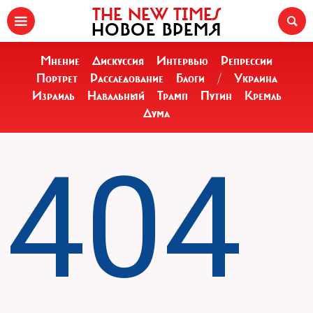
THE NEW TIMES
НОВОЕ ВРЕМЯ
Мнение
Дискуссия
Интервью
Репрессии
Портрет
Расследование
Блоги
/
Украина
Израиль
Навальный
Трамп
Путин
Кремль
Дума
404