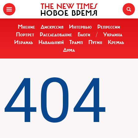
THE NEW TIMES
НОВОЕ ВРЕМЯ
Мнение
Дискуссия
Интервью
Репрессии
Портрет
Расследование
Блоги
/
Украина
Израиль
Навальный
Трамп
Путин
Кремль
Дума
404