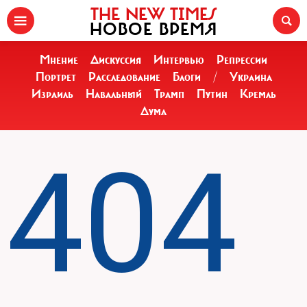
THE NEW TIMES
НОВОЕ ВРЕМЯ
Мнение
Дискуссия
Интервью
Репрессии
Портрет
Расследование
Блоги
/
Украина
Израиль
Навальный
Трамп
Путин
Кремль
Дума
404