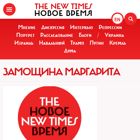
THE NEW TIMES
НОВОЕ ВРЕМЯ
EN
Мнение
Дискуссия
Интервью
Репрессии
Портрет
Расследование
Блоги
/
Украина
Израиль
Навальный
Трамп
Путин
Кремль
Дума
ЗАМОЩИНА МАРГАРИТА