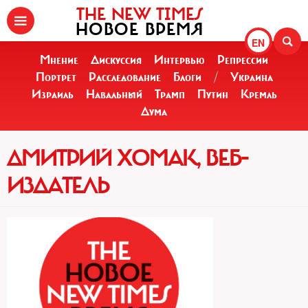
THE NEW TIMES
НОВОЕ ВРЕМЯ
EN
Мнение
Дискуссия
Интервью
Репрессии
Портрет
Расследование
Блоги
/
Украина
Израиль
Навальный
Трамп
Путин
Кремль
Дума
ДМИТРИЙ ХОМАК, ВЕБ-
ИЗДАТЕЛЬ