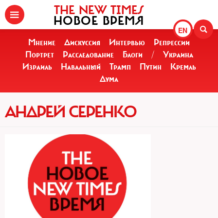
THE NEW TIMES
НОВОЕ ВРЕМЯ
EN
Мнение
Дискуссия
Интервью
Репрессии
Портрет
Расследование
Блоги
/
Украина
Израиль
Навальный
Трамп
Путин
Кремль
Дума
АНДРЕЙ СЕРЕНКО