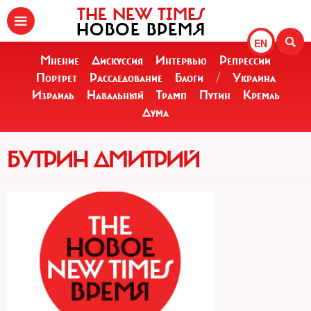
THE NEW TIMES
НОВОЕ ВРЕМЯ
EN
Мнение
Дискуссия
Интервью
Репрессии
Портрет
Расследование
Блоги
/
Украина
Израиль
Навальный
Трамп
Путин
Кремль
Дума
БУТРИН ДМИТРИЙ