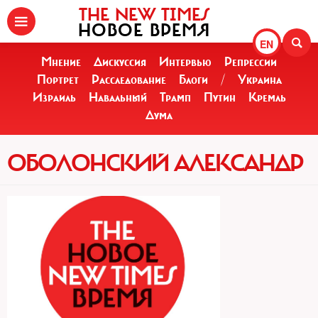
THE NEW TIMES
НОВОЕ ВРЕМЯ
EN
Мнение
Дискуссия
Интервью
Репрессии
Портрет
Расследование
Блоги
/
Украина
Израиль
Навальный
Трамп
Путин
Кремль
Дума
ОБОЛОНСКИЙ АЛЕКСАНДР