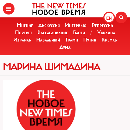
THE NEW TIMES
НОВОЕ ВРЕМЯ
EN
Мнение
Дискуссия
Интервью
Репрессии
Портрет
Расследование
Блоги
/
Украина
Израиль
Навальный
Трамп
Путин
Кремль
Дума
МАРИНА ШИМАДИНА