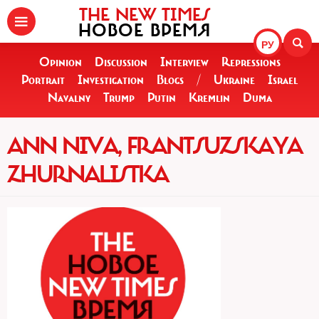
THE NEW TIMES
НОВОЕ ВРЕМЯ
РУ
Opinion
Discussion
Interview
Repressions
Portrait
Investigation
Blogs
/
Ukraine
Israel
Navalny
Trump
Putin
Kremlin
Duma
ANN NIVA, FRANTSUZSKAYA
ZHURNALISTKA