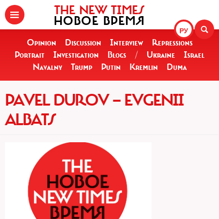
THE NEW TIMES
НОВОЕ ВРЕМЯ
РУ
Opinion
Discussion
Interview
Repressions
Portrait
Investigation
Blogs
/
Ukraine
Israel
Navalny
Trump
Putin
Kremlin
Duma
PAVEL DUROV — EVGENII
ALBATS