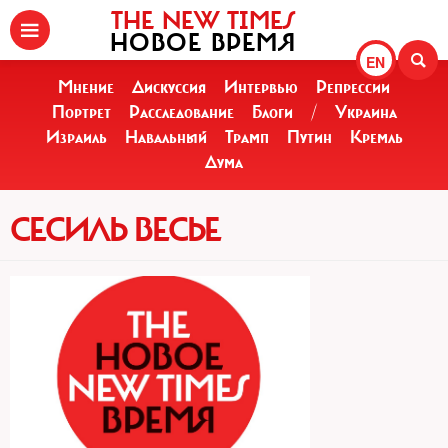
THE NEW TIMES
НОВОЕ ВРЕМЯ
EN
Мнение
Дискуссия
Интервью
Репрессии
Портрет
Расследование
Блоги
/
Украина
Израиль
Навальный
Трамп
Путин
Кремль
Дума
СЕСИЛЬ ВЕСЬЕ