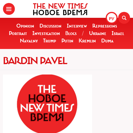
THE NEW TIMES
НОВОЕ ВРЕМЯ
РУ
Opinion
Discussion
Interview
Repressions
Portrait
Investigation
Blogs
/
Ukraine
Israel
Navalny
Trump
Putin
Kremlin
Duma
BARDIN PAVEL