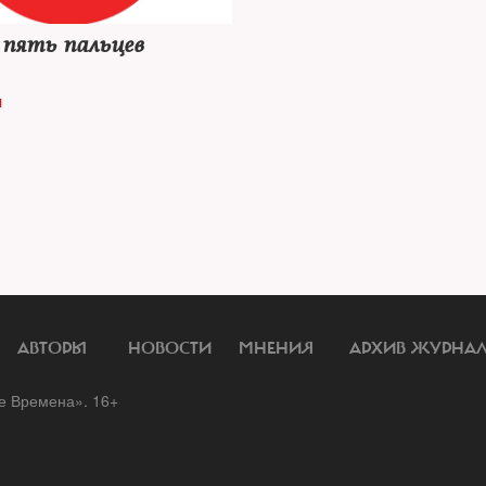
 пять пальцев
И
АВТОРЫ
НОВОСТИ
МНЕНИЯ
АРХИВ ЖУРНА
 Времена». 16+