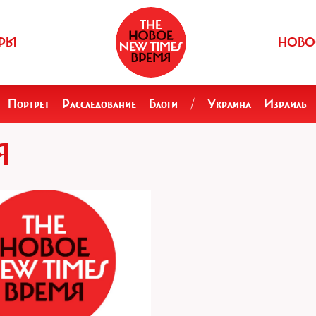
РЫ
НОВО
Портрет
Расследование
Блоги
/
Украина
Израиль
Я